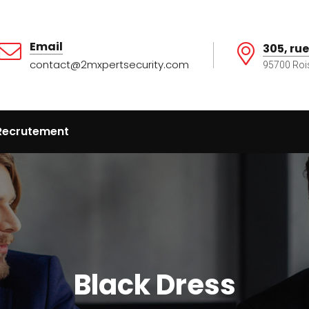
Email
305, rue
contact@2mxpertsecurity.com
95700 Roi
Recrutement
Black Dress