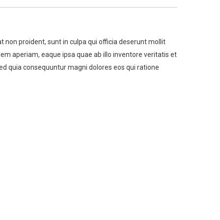
t non proident, sunt in culpa qui officia deserunt mollit
m aperiam, eaque ipsa quae ab illo inventore veritatis et
 sed quia consequuntur magni dolores eos qui ratione