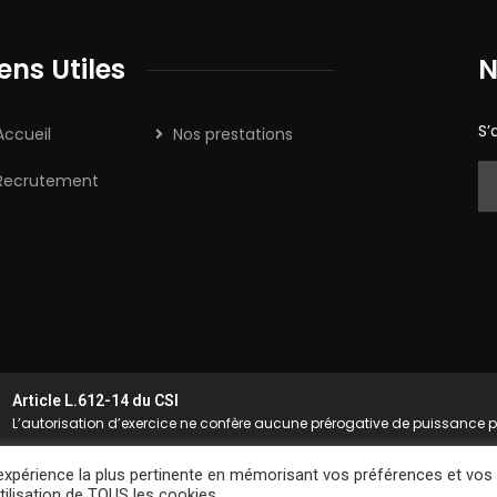
iens Utiles
N
S’
Accueil
Nos prestations
Recrutement
Article L.612-14 du CSI
L’autorisation d’exercice ne confère aucune prérogative de puissance pu
l'expérience la plus pertinente en mémorisant vos préférences et vos
© 2025
2MXPERT SECURITY
. Tous Droits Réservés
tilisation de TOUS les cookies.