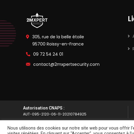
L
305, rue de la belle étoile
95700 Roissy-en-France
09 72 54 24 01
contact@2mxpertsecurity.com
Autorisation CNAPS :
AUT-095-2120-06-11-20210784925
Nous utilisons des cookies sur notre site web pour vous offrir 
visites répétées. En cliquant sur "Accepter", vous consentez à l'u