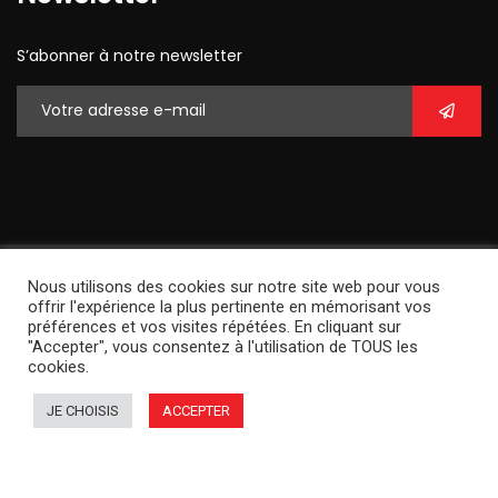
S’abonner à notre newsletter
Autorisation CNAPS :
Nous utilisons des cookies sur notre site web pour vous
AUT-095-2120-06-11-20210784925
offrir l'expérience la plus pertinente en mémorisant vos
préférences et vos visites répétées. En cliquant sur
"Accepter", vous consentez à l'utilisation de TOUS les
cookies.
Article L.612-14 du CSI
L’autorisation d’exercice ne confère aucune prérogative de
JE CHOISIS
ACCEPTER
puissance publique à l’entreprise ou aux personnes qui en
bénéficient.