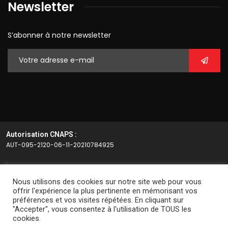
Newsletter
S’abonner à notre newsletter
Autorisation CNAPS :
AUT-095-2120-06-11-20210784925
Article L.612-14 du CSI
Nous utilisons des cookies sur notre site web pour vous
L’autorisation d’exercice ne confère aucune prérogative de
offrir l'expérience la plus pertinente en mémorisant vos
préférences et vos visites répétées. En cliquant sur
puissance publique à l’entreprise ou aux personnes qui en
"Accepter", vous consentez à l'utilisation de TOUS les
bénéficient.
cookies.