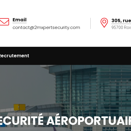
Email
305, rue
contact@2mxpertsecurity.com
95700 Roi
Recrutement
ECURITÉ AÉROPORTUAI