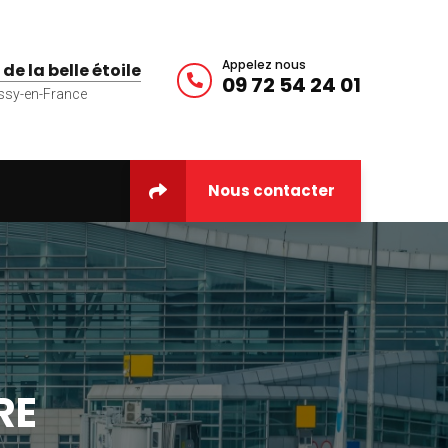
Appelez nous
 de la belle étoile
09 72 54 24 01
ssy-en-France
Nous contacter
RE