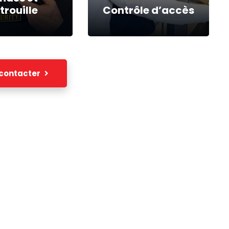
trouille
Contrôle d’accès
ndes et
Contrôle
trouille
d’accès
contacter
ns de rondes et
Contrôle d’accès du
ouilles en zone
personnel au sol aux
ste ou en zone
zones sensibles
le (aérogares et
parking)