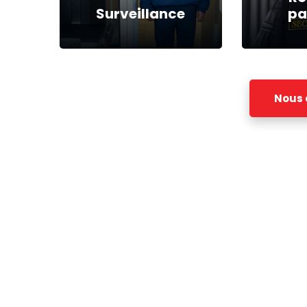
Surveillance
pa
Ro
Surveillance
pa
Nous 
Surveillance des
Opératio
installations
de patr
aéroportuaires ainsi que
coté pi
des zones sensibles
côté vil