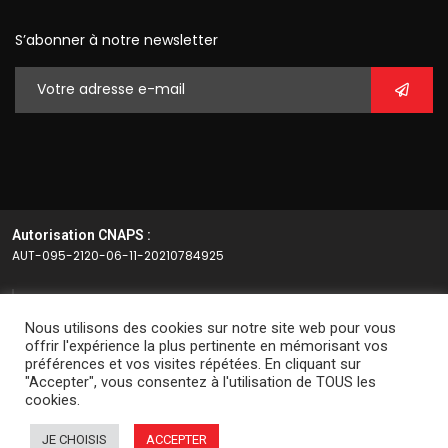
S’abonner à notre newsletter
Autorisation CNAPS :
AUT-095-2120-06-11-20210784925
Article L.612-14 du CSI
Nous utilisons des cookies sur notre site web pour vous
L’autorisation d’exercice ne confère aucune prérogative de
offrir l'expérience la plus pertinente en mémorisant vos
préférences et vos visites répétées. En cliquant sur
puissance publique à l’entreprise ou aux personnes qui en
"Accepter", vous consentez à l'utilisation de TOUS les
bénéficient.
cookies.
JE CHOISIS
ACCEPTER