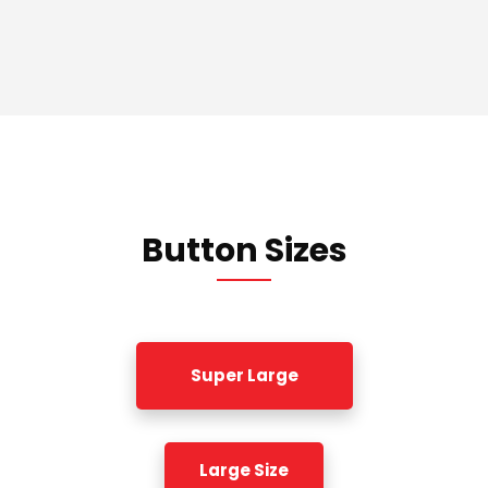
Button Sizes
Super Large
Large Size