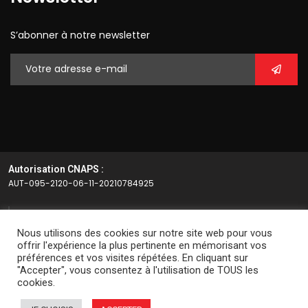
S’abonner à notre newsletter
Autorisation CNAPS :
AUT-095-2120-06-11-20210784925
Article L.612-14 du CSI
Nous utilisons des cookies sur notre site web pour vous
L’autorisation d’exercice ne confère aucune prérogative de
offrir l'expérience la plus pertinente en mémorisant vos
préférences et vos visites répétées. En cliquant sur
puissance publique à l’entreprise ou aux personnes qui en
"Accepter", vous consentez à l'utilisation de TOUS les
bénéficient.
cookies.